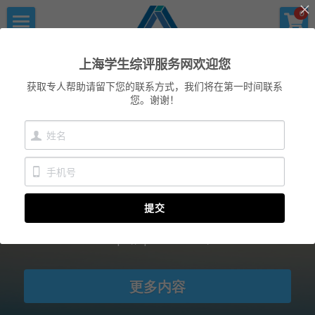
×
×
0
商品分类
博客分类
首页
上海学生综评服务网
上海学生综评服务网欢迎您
优沃家教
所有博客分类
初中综评
获取专人帮助请留下您的联系方式，我们将在第一时间联系
您。谢谢！
青少年科创书店
上海中高考
高中综评
上海高中学生综评
上海中高考
服务中心
上海市普通高中学生综合素质评价信息管理系统学生
填报指导服务
提交
会员服务
学术提升
上海学生综评-高中综评登录填报网址：
https://zp.shec.edu.cn/
科创书店
新闻消息
心理咨询
联系我们
更多内容
美国高中NRCA