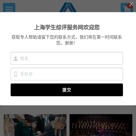
×
×
0
商品分类
博客分类
首页
上海学生综评服务网
上海学生综评服务网欢迎您
优沃家教
所有博客分类
初中综评
获取专人帮助请留下您的联系方式，我们将在第一时间联系
您。谢谢！
青少年科创书店
上海中高考
高中综评
上海中高考
服务中心
提交
会员服务
学术提升
科创书店
新闻消息
心理咨询
联系我们
美国高中NRCA