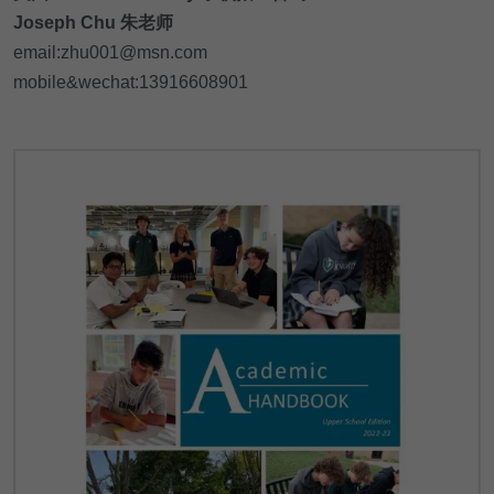
Joseph Chu 朱老师
email:zhu001@msn.com
mobile&wechat:13916608901