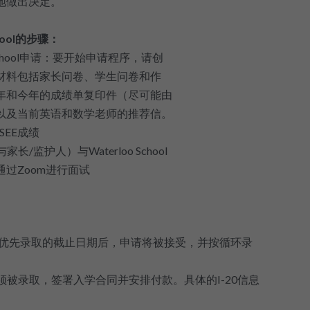
地做出决定。
chool的步骤：
o School申请：要开始申请程序，请创
材料包括家长问卷、学生问卷和作
年和今年的成绩单复印件（尽可能由
以及当前英语和数学老师的推荐信。
SEE成绩
长/监护人）与Waterloo School
过Zoom进行面试
了优先录取的截止日期后，申请将被接受，并按循环录
必须被录取，签署入学合同并安排付款。具体的I-20信息