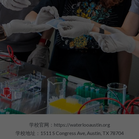
学校官网：https://waterlooaustin.org
学校地址：1511 S Congress Ave, Austin, TX 78704